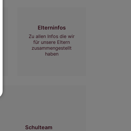
Elterninfos
Zu allen Infos die wir
für unsere Eltern
zusammengestellt
haben
Schulteam