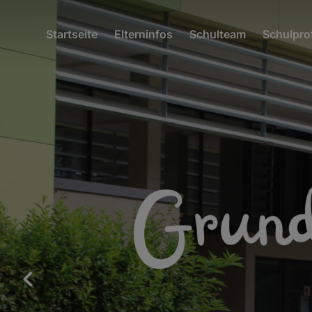
Startseite
Elterninfos
Schulteam
Schulprof